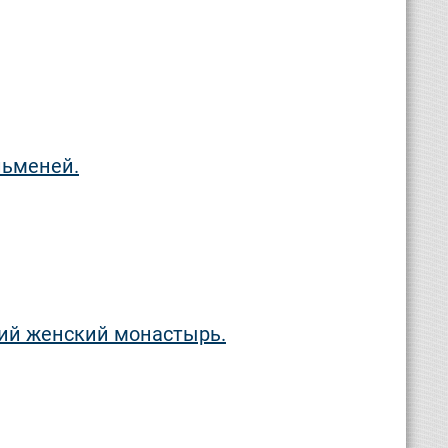
льменей.
ий женский монастырь.