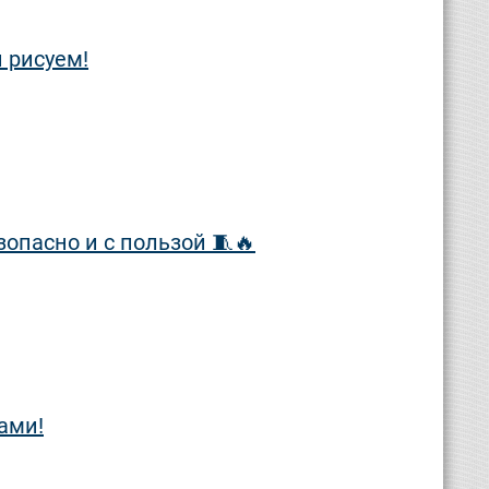
 рисуем!
опасно и с пользой 🧵🔥
ами!