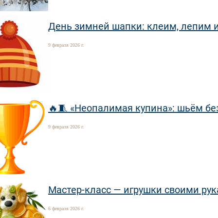
День зимней шапки: клеим, лепим и
9 февраля 2026 г.
🔥🧵 «Неопалимая купина»: шьём без
9 февраля 2026 г.
Мастер-класс — игрушки своими рук
6 февраля 2026 г.