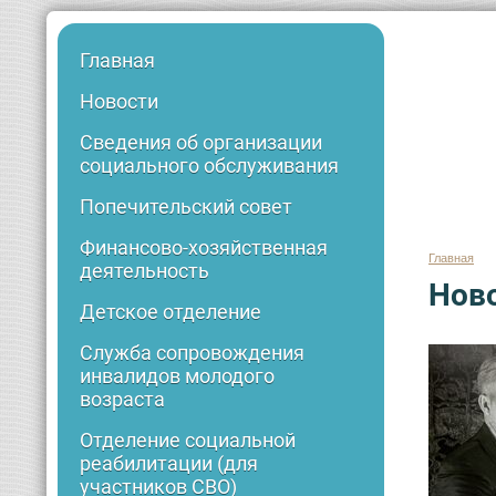
Главная
Новости
Сведения об организации
социального обслуживания
Попечительский совет
Финансово-хозяйственная
Главная
деятельность
Нов
Детское отделение
Служба сопровождения
инвалидов молодого
возраста
Отделение социальной
реабилитации (для
участников СВО)