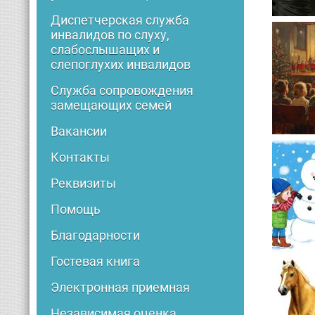
Диспетчерская служба
инвалидов по слуху,
слабослышащих и
слепоглухих инвалидов
Служба сопровождения
замещающих семей
Вакансии
Контакты
Реквизиты
Помощь
Благодарности
Гостевая книга
Электронная приемная
Независимая оценка