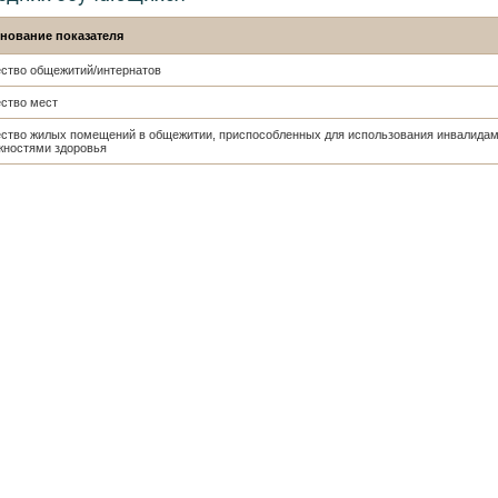
нование показателя
ство общежитий/интернатов
ство мест
ство жилых помещений в общежитии, приспособленных для использования инвалидам
жностями здоровья