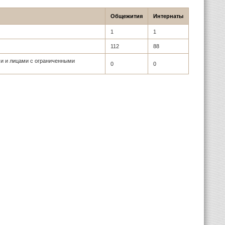
Общежития
Интернаты
1
1
112
88
и и лицами с ограниченными
0
0