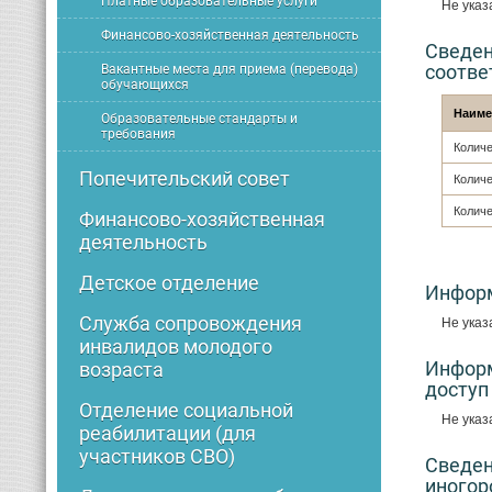
Платные образовательные услуги
Не указ
Финансово-хозяйственная деятельность
Сведен
соотве
Вакантные места для приема (перевода)
обучающихся
Наиме
Образовательные стандарты и
требования
Колич
Попечительский совет
Количе
Количе
Финансово-хозяйственная
деятельность
Детское отделение
Информ
Служба сопровождения
Не ука
инвалидов молодого
Информ
возраста
доступ
Отделение социальной
Не ука
реабилитации (для
участников СВО)
Сведен
иногор