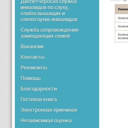
Диспетчерская служба
инвалидов по слуху,
Наиме
слабослышащих и
Количе
слепоглухих инвалидов
Количе
Служба сопровождения
Количе
замещающих семей
возмо
Вакансии
Контакты
Реквизиты
Помощь
Благодарности
Гостевая книга
Электронная приемная
Независимая оценка