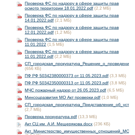
Проверка ФС по надзору в сфере защиты прав
осмотр территории 18.01.2022.pdf
(2,2 МБ)
Проверка ФС по надзору в сфере защиты прав
14.01.2022.pdf
(2,1 МБ)
Проверка ФС по надзору в сфере защиты прав
12.01.2022.pdf
(1,2 МБ)
Проверка ФС по надзору в сфере защиты прав
11.01.2022
(1,5 МБ)
Проверка ФС по надзору в сфере защиты прав
11.01.2022.pdf
(2,2 МБ)
СП_городская_прокуратура_Решение_о_проведении_.
(656 КБ)
ПФ РФ 50342380000373 от 11.05.2023.pdf
(3,3 МБ)
ПФ РФ 50342350000313 от 11.05.2023.pdf
(3,8 МБ)
МЧС пожарный надзор от 26.05.2023.pdf
(6,5 МБ)
Минсоцразвития МО Акт проверки.pdf
(1,0 МБ)
СП_городская_прокуратура_Представление_об_устра
(2,7 МБ)
Проверка прокуратура.pdf
(13,3 МБ)
Акт СЦ им. А.И. Мещерякова.docx
(236 КБ)
Акт_Министерство_имущественных_отношений_МО-.p