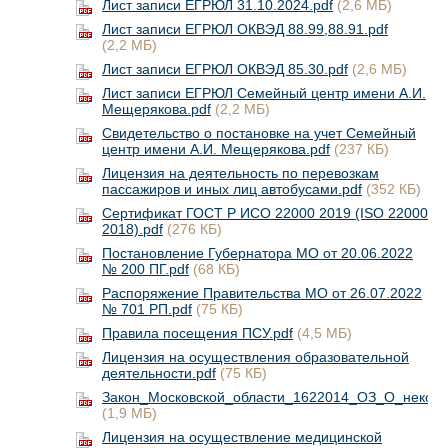
Лист записи ЕГРЮЛ 31.10.2024.pdf
(2,6 МБ)
Лист записи ЕГРЮЛ ОКВЭД 88.99,88.91.pdf
(2,2 МБ)
Лист записи ЕГРЮЛ ОКВЭД 85.30.pdf
(2,6 МБ)
Лист записи ЕГРЮЛ Семейный центр имени А.И.
Мещерякова.pdf
(2,2 МБ)
Свидетельство о постановке на учет Семейный
центр имени А.И. Мещерякова.pdf
(237 КБ)
Лицензия на деятельность по перевозкам
пассажиров и иных лиц автобусами.pdf
(352 КБ)
Сертификат ГОСТ Р ИСО 22000 2019 (ISO 22000
2018).pdf
(276 КБ)
Постановление Губернатора МО от 20.06.2022
№ 200 ПГ.pdf
(68 КБ)
Распоряжение Правительства МО от 26.07.2022
№ 701 РП.pdf
(75 КБ)
Правила посещения ПСУ.pdf
(4,5 МБ)
Лицензия на осуществления образовательной
деятельности.pdf
(75 КБ)
Закон_Московской_области_1622014_ОЗ_О_некото
(1,9 МБ)
Лицензия на осуществление медицинской