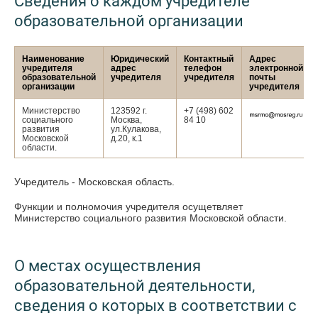
Сведения о каждом учредителе
образовательной организации
Наименование
Юридический
Контактный
Адрес
учредителя
адрес
телефон
электронной
образовательной
учредителя
учредителя
почты
организации
учредителя
Министерство
123592 г.
+7 (498) 602
социального
Москва,
84 10
развития
ул.Кулакова,
Московской
д.20, к.1
области.
Учредитель - Московская область.
Функции и полномочия учредителя осущетвляет
Министерство социального развития Московской области.
О местах осуществления
образовательной деятельности,
сведения о которых в соответствии с