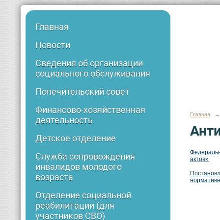
Главная
Новости
Сведения об организации
социального обслуживания
Попечительский совет
Финансово-хозяйственная
Главная
→
деятельность
Анти
Детское отделение
Федеральн
Служба сопровождения
актов»
инвалидов молодого
Постановл
возраста
нормативн
Отделение социальной
реабилитации (для
участников СВО)