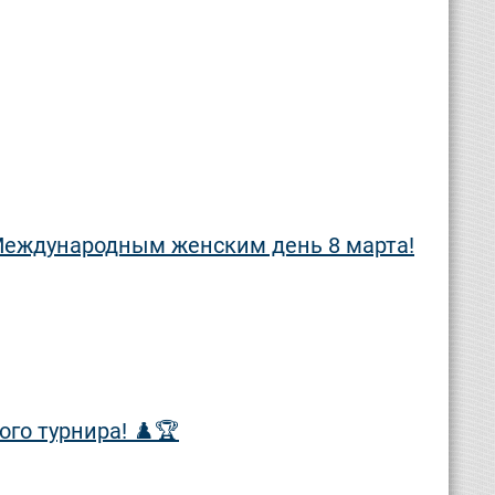
Международным женским день 8 марта!
го турнира! ♟️🏆