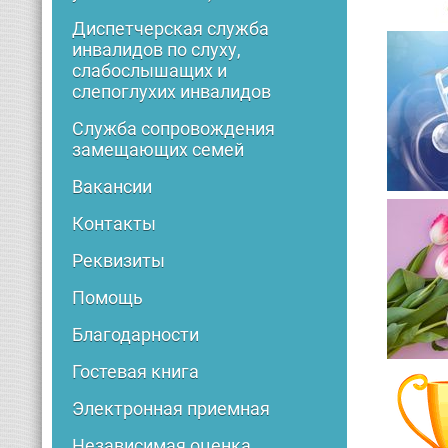
Диспетчерская служба
инвалидов по слуху,
слабослышащих и
слепоглухих инвалидов
Служба сопровождения
замещающих семей
Вакансии
Контакты
Реквизиты
Помощь
Благодарности
Гостевая книга
Электронная приемная
Независимая оценка