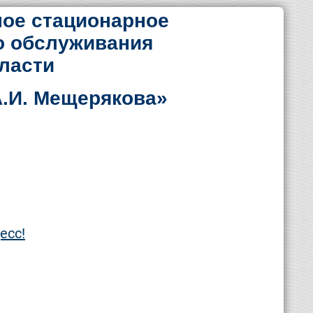
ое стационарное
о обслуживания
ласти
.И. Мещерякова»
есс!