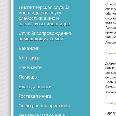
Спасиб
Диспетчерская служба
сложну
инвалидов по слуху,
обслуж
слабослышащих и
социал
слепоглухих инвалидов
хотя о
Галина
провод
Служба сопровождения
нашими
замещающих семей
Алекса
Вакансии
10 декабр
Контакты
Добрый
Реквизиты
новые 
деткам
Помощь
сегодн
Большо
Благодарности
Студе
Юлиана
Гостевая книга
17 октябр
Электронная приемная
Здравс
Независимая оценка