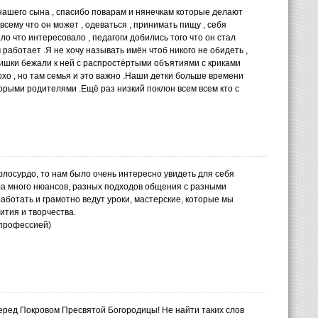
нашего сына , спасибо поварам и нянечкам которые делают
сему что он может , одеваться , принимать пищу , себя
ало что интересовало , педагоги добились того что он стал
работает .Я не хочу называть имён чтоб никого не обидеть ,
етишки бежали к ней с распростёртыми объятиями с криками
лохо , но там семья и это важно .Наши детки больше времени
вторыми родителями .Ещё раз низкий поклон всем всем кто с
флосурдо, то нам было очень интересно увидеть для себя
ла много нюансов, разных подходов общения с разными
работать и грамотно ведут уроки, мастерские, которые мы
ития и творчества.
 профессией)
еред Покровом Пресвятой Богородицы! Не найти таких слов