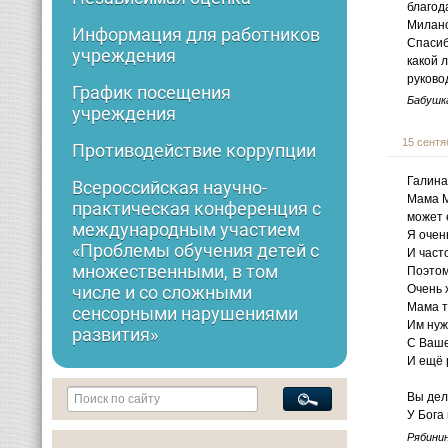
благод
Милано
Информация для работников
Спасиб
учреждения
какой 
руково
График посещения
Бабушк
учреждения
15 сентя
Противодействие коррупции
Галина
Всероссийская научно-
Мама М
практическая конференция с
может 
международным участием
Я очен
«Проблемы обучения детей с
И част
множественными, в том
Поэтом
Очень 
числе и со сложными
Мама т
сенсорными нарушениями
Им нуж
развития»
С Ваше
И ещё 
Вы дел
У Бога 
Рябини