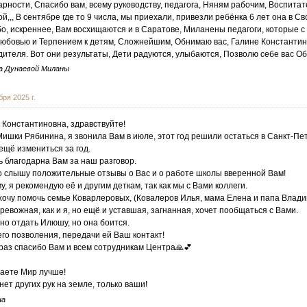
арности, Спасибо вам, всему руководству, педагога, Няням рабочим, Воспита
й,,, В сентябре где то 9 числа, мы приехали, привезли ребёнка 6 лет она в Св
о, искреннее, Вам восхищаются и в Саратове, Миланены педагоги, которые с 
любовью и Терпением к детям, Сложнейшим, Обнимаю вас, Галине Константи
дителя. Вот они результаты, Дети радуются, улыбаются, Позволю себе вас Об
а Дунаевой Миланы
бря 2025 г.
 Константиновна, здравствуйте!
ишки Рябинина, я звонила Вам в июле, этот год решили остаться в Санкт-Пет
ещё измениться за год.
ь благодарна Вам за наш разговор.
о слышу положительные отзывы о Вас и о работе школы вверенной Вам!
у, я рекомендую её и другим деткам, так как мы с Вами коллеги.
хочу помочь семье Коварлеровых, (Ковалеров Илья, мама Елена и папа Влади
ревожная, как и я, но ещё и уставшая, загнанная, хочет пообщаться с Вами.
но отдать Илюшу, но она боится.
го позволения, передачи ей Ваш контакт!
раз спасибо Вам и всем сотрудникам Центра🙏💕
аете Мир лучше!
нет других рук на земле, только ваши!
на