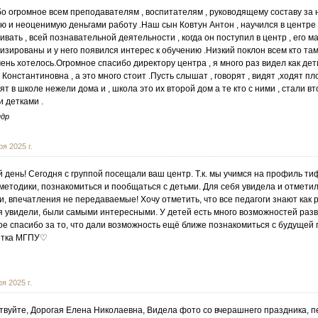
о огромное всем преподавателям , воспитателям , руководящему составу за 
ю и неоценимую деньгами работу .Наш сын Ковтун Антон , научился в центре в
ивать , всей познавательной деятельности , когда он поступил в центр , его м
изированы и у него появился интерес к обучению .Низкий поклон всем кто там 
чень хотелось.Огромное спасибо директору центра , я много раз видел как д
 Константиновна , а это много стоит .Пусть слышат , говорят , видят ,ходят п
ят в школе нежели дома и , школа это их второй дом а те кто с ними , стали 
 детками .
ндр
я 2025 г.
 день! Сегодня с группой посещали ваш центр. Т.к. мы учимся на профиль ти
методики, познакомиться и пообщаться с детьми. Для себя увидела и отмети
и, впечатления не передаваемые! Хочу отметить, что все педагоги знают как 
я увидели, были самыми интересными. У детей есть много возможностей разв
е спасибо за то, что дали возможность ещё ближе познакомиться с будущей
нтка МГПУ♡
я 2025 г.
твуйте, Дорогая Елена Николаевна, Видела фото со вчерашнего праздника, п