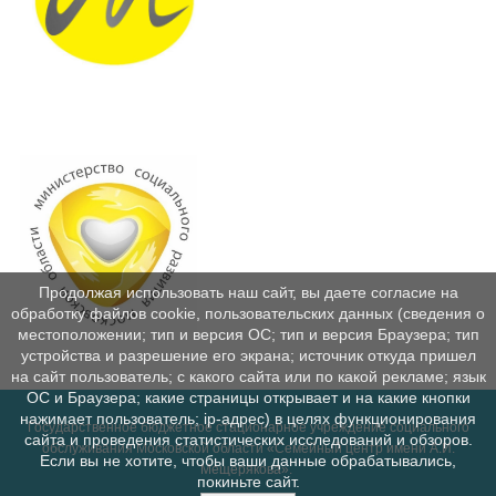
Продолжая использовать наш сайт, вы даете согласие на
обработку файлов cookie, пользовательских данных (сведения о
местоположении; тип и версия ОС; тип и версия Браузера; тип
устройства и разрешение его экрана; источник откуда пришел
на сайт пользователь; с какого сайта или по какой рекламе; язык
ОС и Браузера; какие страницы открывает и на какие кнопки
нажимает пользователь; ip-адрес) в целях функционирования
Государственное бюджетное стационарное учреждение социального
сайта и проведения статистических исследований и обзоров.
обслуживания Московской области «Семейный центр имени А.И.
Если вы не хотите, чтобы ваши данные обрабатывались,
Мещерякова».
покиньте сайт.