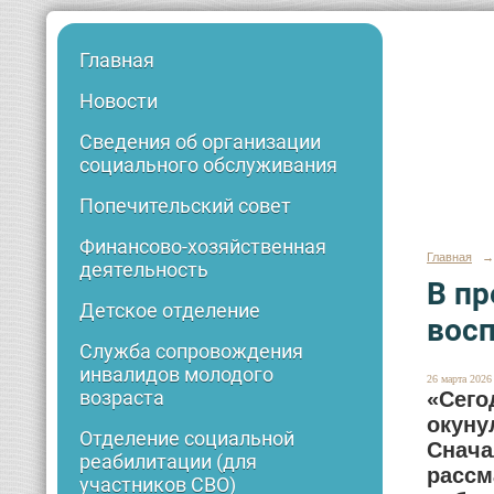
Главная
Новости
Сведения об организации
социального обслуживания
Попечительский совет
Финансово-хозяйственная
Главная
→
деятельность
В пр
Детское отделение
восп
Служба сопровождения
инвалидов молодого
26 марта 2026 
возраста
«Сег
окуну
Отделение социальной
Снача
реабилитации (для
расс
участников СВО)