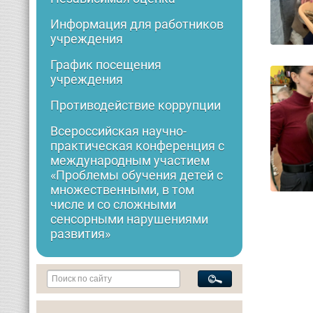
Информация для работников
учреждения
График посещения
учреждения
Противодействие коррупции
Всероссийская научно-
практическая конференция с
международным участием
«Проблемы обучения детей с
множественными, в том
числе и со сложными
сенсорными нарушениями
развития»