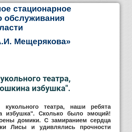
ое стационарное
о обслуживания
ласти
.И. Мещерякова»
укольного театра,
юшкина избушка".
 кукольного театра, наши ребята
а избушка". Сколько было эмоций!
роены домики. С замиранием сердца
шки Лисы и удивлялись прочности