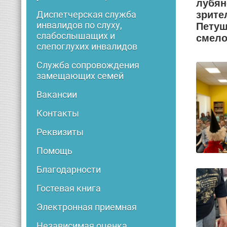
лубян
зрите
Диспетчерская служба
инвалидов по слуху,
Петуш
слабослышащих и
смело
слепоглухих инвалидов
Служба сопровождения
замещающих семей
Вакансии
Контакты
Реквизиты
Помощь
Благодарности
Гостевая книга
Электронная приемная
Независимая оценка