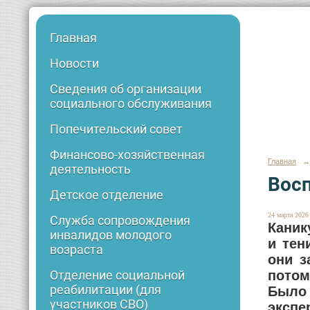
Главная
Новости
Сведения об организации
социального обслуживания
Попечительский совет
Финансово-хозяйственная
Главная
→
деятельность
Восп
Детское отделение
24 марта 2026 
Служба сопровождения
Каник
инвалидов молодого
и тен
возраста
они з
потом
Отделение социальной
реабилитации (для
Было
участников СВО)
экспе