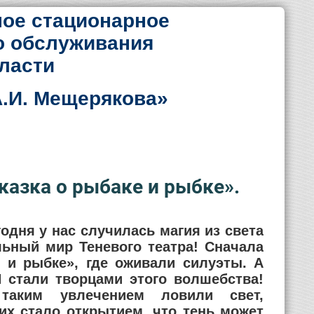
ое стационарное
о обслуживания
ласти
.И. Мещерякова»
казка о рыбаке и рыбке».
одня у нас случилась магия из света
льный мир Теневого театра! Сначала
 и рыбке», где оживали силуэты. А
И стали творцами этого волшебства!
таким увлечением ловили свет,
их стало открытием, что тень может