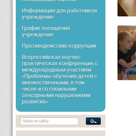
Информация для работников
учреждения
График посещения
учреждения
Противодействие коррупции
Всероссийская научно-
практическая конференция с
международным участием
«Проблемы обучения детей с
множественными, в том
числе и со сложными
сенсорными нарушениями
развития»