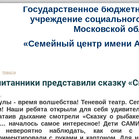
Государственное бюджетн
учреждение социальног
Московской об
«Семейный центр имени А
Новости
итанники представили сказку «С
г.
улы - время волшебства! Теневой театр. Сег
и! Наши ребята открыли для себя удивите
атаив дыхание смотрели «Сказку о рыбаке
... началось самое интересное! Дети САМ
 невероятно наблюдать, как они с 
риментировали с руками и картоном. Для н