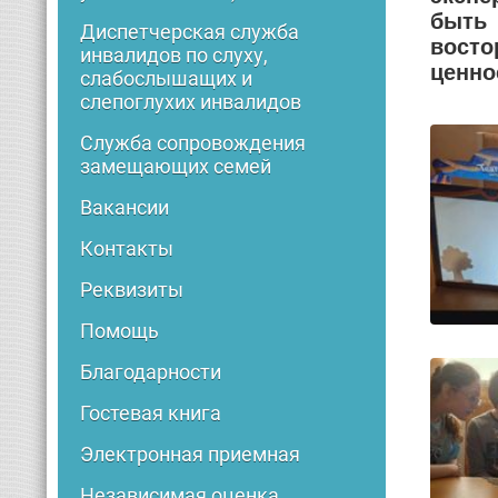
быть 
Диспетчерская служба
восто
инвалидов по слуху,
ценно
слабослышащих и
слепоглухих инвалидов
Служба сопровождения
замещающих семей
Вакансии
Контакты
Реквизиты
Помощь
Благодарности
Гостевая книга
Электронная приемная
Независимая оценка