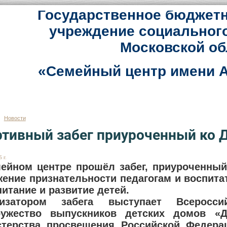
Государственное бюджетн
учреждение социальног
Московской об
«Семейный центр имени А
Новости
тивный забег приуроченный ко 
 г.
ейном центре прошёл забег, приуроченный
ение признательности педагогам и воспит
питание и развитие детей.
низатором забега выступает Всеросси
ружество выпускников детских домов «
терства просвещения Российской Федерац