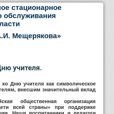
ое стационарное
о обслуживания
ласти
.И. Мещерякова»
Дню учителя.
 ко Дню учителя как символическое
ателям, внесшим значительный вклад
йская общественная организация
Дети всей страны» при поддержке
ии. Наши воспитанники и педагоги