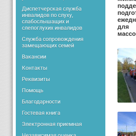
подде
Диспетчерская служба
подго
инвалидов по слуху,
ежедн
слабослышащих и
для 
слепоглухих инвалидов
массо
Служба сопровождения
замещающих семей
Вакансии
Контакты
Реквизиты
Помощь
Благодарности
Гостевая книга
Электронная приемная
Независимая оценка