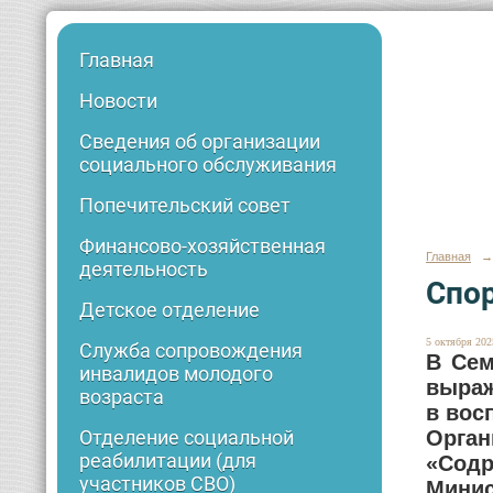
Главная
Новости
Сведения об организации
социального обслуживания
Попечительский совет
Финансово-хозяйственная
Главная
→
деятельность
Спор
Детское отделение
5 октября 2025
Служба сопровождения
В Сем
инвалидов молодого
выраж
возраста
в вос
Орга
Отделение социальной
реабилитации (для
«Сод
участников СВО)
Минис