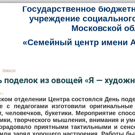
Государственное бюджетн
учреждение социальног
Московской об
«Семейный центр имени А
Новости
 поделок из овощей «Я — художн
 г.
ском отделении Центра состоялся День поде
е с педагогами изготовили оригинальные
т, человечков, букетики. Мероприятие спос
ики, творческого мышления, внимания и уме
орадовало приятными тактильными и сенс
или заряд хорошего настроения. Работы б