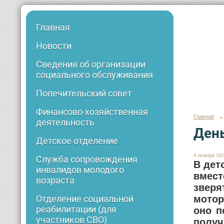
Главная
Новости
Сведения об организации
социального обслуживания
Попечительский совет
Финансово-хозяйственная
Главная
→
деятельность
День
Детское отделение
4 октября 2025
Служба сопровождения
В дет
инвалидов молодого
вмест
возраста
зверя
мотор
Отделение социальной
реабилитации (для
оно п
участников СВО)
получ