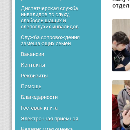
отдел
Диспетчерская служба
инвалидов по слуху,
слабослышащих и
слепоглухих инвалидов
Служба сопровождения
замещающих семей
Вакансии
Контакты
Реквизиты
Помощь
Благодарности
Гостевая книга
Электронная приемная
Независимая оценка