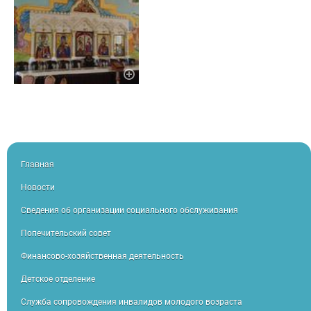
Главная
Новости
Сведения об организации социального обслуживания
Попечительский совет
Финансово-хозяйственная деятельность
Детское отделение
Служба сопровождения инвалидов молодого возраста