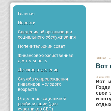
Главная
Новости
Сведения об организации
социального обслуживания
Попечительский совет
Финансово-хозяйственная
Главная
→
деятельность
Вот 
Детское отделение
30 июня 2025 
Служба сопровождения
Вот и
инвалидов молодого
Горди
возраста
свои 
и энт
Отделение социальной
реабилитации (для
отдых
участников СВО)