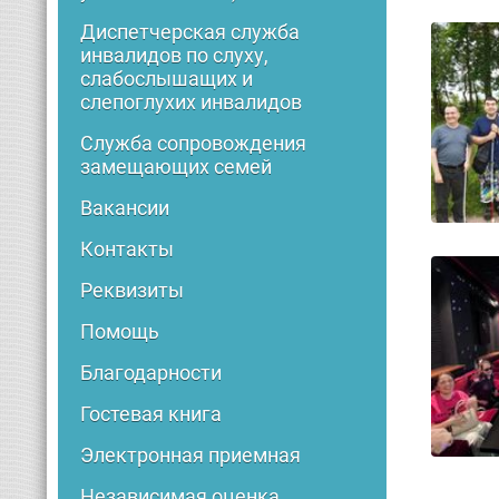
Диспетчерская служба
инвалидов по слуху,
слабослышащих и
слепоглухих инвалидов
Служба сопровождения
замещающих семей
Вакансии
Контакты
Реквизиты
Помощь
Благодарности
Гостевая книга
Электронная приемная
Независимая оценка