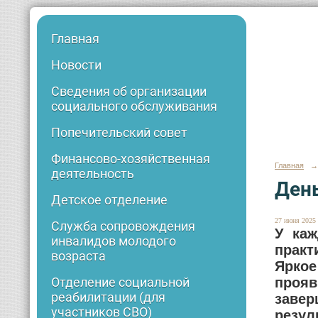
Главная
Новости
Сведения об организации
социального обслуживания
Попечительский совет
Финансово-хозяйственная
Главная
→
деятельность
Ден
Детское отделение
27 июня 2025 
Служба сопровождения
У каж
инвалидов молодого
практ
возраста
Яркое
прояв
Отделение социальной
реабилитации (для
завер
участников СВО)
резул