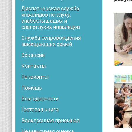
Диспетчерская служба
инвалидов по слуху,
слабослышащих и
слепоглухих инвалидов
Служба сопровождения
замещающих семей
Вакансии
Контакты
Реквизиты
Помощь
Благодарности
Гостевая книга
Электронная приемная
Независимая оценка